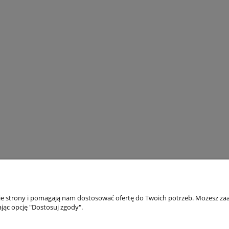
nie strony i pomagają nam dostosować ofertę do Twoich potrzeb. Możesz zaa
Pomoc
Informacje
jąc opcję "Dostosuj zgody".
Zwroty i reklamacje
Polityka prywatno