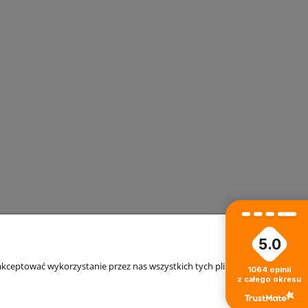
5.0
kceptować wykorzystanie przez nas wszystkich tych plików i przejść
1064
opinii
O nas
z całego okresu
ści
Kontakt i dane firmy