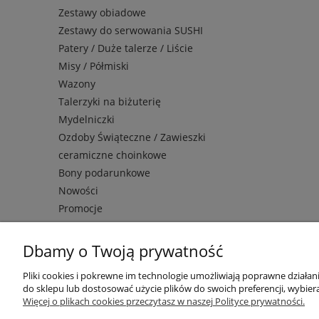
Zestawy obiadowe
Zestawy do serwowania SUSHI
Patery / Duże talerze / Liście
Misy / Półmiski
Wazony
Talerzyki na biżuterię
Mydelniczki
Ozdoby Świąteczne / Zawieszki
ceramiczne choinkowe
Bony podarunkowe
Nowości
Promocje
Dbamy o Twoją prywatność
Pliki cookies i pokrewne im technologie umożliwiają poprawne działa
Moje konto
Płatności i dostawa
do sklepu lub dostosować użycie plików do swoich preferencji, wybiera
Więcej o plikach cookies przeczytasz w naszej Polityce prywatności.
Twoje zamówienia
Formy płatności