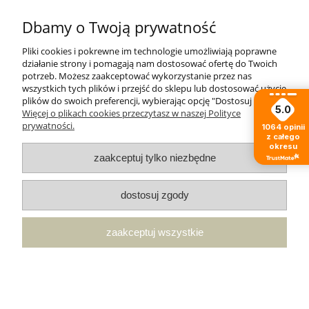
Dbamy o Twoją prywatność
w tym miesiącu
Pliki cookies i pokrewne im technologie umożliwiają poprawne
działanie strony i pomagają nam dostosować ofertę do Twoich
zebranych i zweryfikowanych przez
potrzeb. Możesz zaakceptować wykorzystanie przez nas
wszystkich tych plików i przejść do sklepu lub dostosować użycie
plików do swoich preferencji, wybierając opcję "Dostosuj zgody".
Moje konto
5.0
Więcej o plikach cookies przeczytasz w naszej Polityce
prywatności.
1064
opinii
z całego
Płatności i dostawa
okresu
zaakceptuj tylko niezbędne
Pomoc
dostosuj zgody
Informacje
zaakceptuj wszystkie
O nas
pokaż pełną wersję strony
Sklep internetowy Shoper.pl