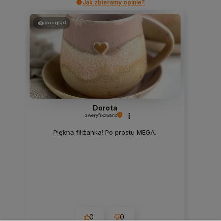
Jak zbieramy opinie?
podgląd
Dorota
zweryfikowano
Piękna filiżanka! Po prostu MEGA.
0
0