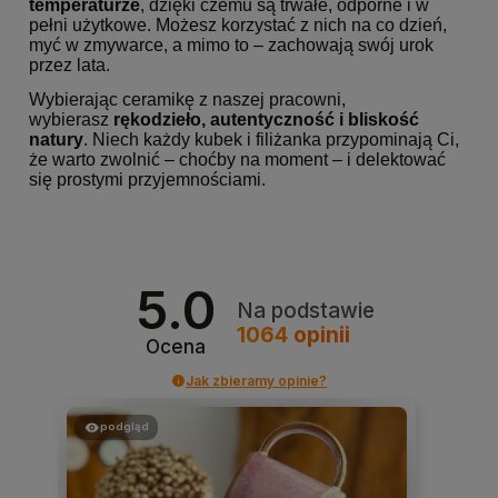
temperaturze
, dzięki czemu są trwałe, odporne i w
pełni użytkowe. Możesz korzystać z nich na co dzień,
myć w zmywarce, a mimo to – zachowają swój urok
przez lata.
Wybierając ceramikę z naszej pracowni,
wybierasz
rękodzieło, autentyczność i bliskość
natury
. Niech każdy kubek i filiżanka przypominają Ci,
że warto zwolnić – choćby na moment – i delektować
się prostymi przyjemnościami.
5.0
Na podstawie
1064
opinii
Ocena
Jak zbieramy opinie?
podgląd