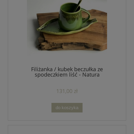
Filiżanka / kubek beczułka ze
spodeczkiem liść - Natura
131,00 zł
do koszyka