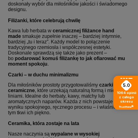
doskonały wybór dla miłośników jakości i świadomego
designu.
Filiżanki, które celebrują chwilę
Kawa lub herbata w
ceramicznej filiżance hand
made
smakuje zupełnie inaczej – bardziej intymnie,
bardziej „tu i teraz”. Każdy model to połączenie
tradycyjnego rzemiosła i współczesnej estetyki.
Doskonale sprawdzą się także jako prezent –
bo
podarować komuś filiżankę to jak ofiarować mu
moment spokoju
.
Czarki – w duchu minimalizmu
Dla miłośników prostoty przygotowaliśmy
czarki
5.0
ceramiczne
, które urzekają naturalną formą i miękkimi
1064
opinii
liniami. Idealne do herbaty, kawy, matchy lub
z całego
aromatycznych naparów. Każda z nich powstaje w
okresu
wyniku spokojnego, ręcznego procesu – i właśnie w
tym tkwi ich piękno.
Ceramika, która zostaje na lata
Nasze naczynia są
wypalane w wysokiej