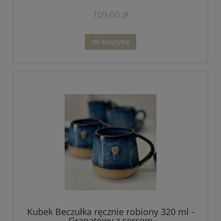
109,00 zł
do koszyka
Kubek Beczułka ręcznie robiony 320 ml -
Granatowy z sercem