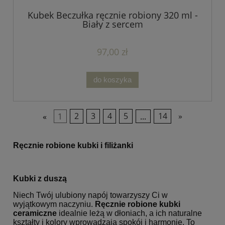
Kubek Beczułka ręcznie robiony 320 ml -
Biały z sercem
97,00 zł
do koszyka
«
1
2
3
4
5
...
14
»
Ręcznie robione kubki i filiżanki
Kubki z duszą
Niech Twój ulubiony napój towarzyszy Ci w
wyjątkowym naczyniu.
Ręcznie robione kubki
ceramiczne
idealnie leżą w dłoniach, a ich naturalne
kształty i kolory wprowadzają spokój i harmonię. To