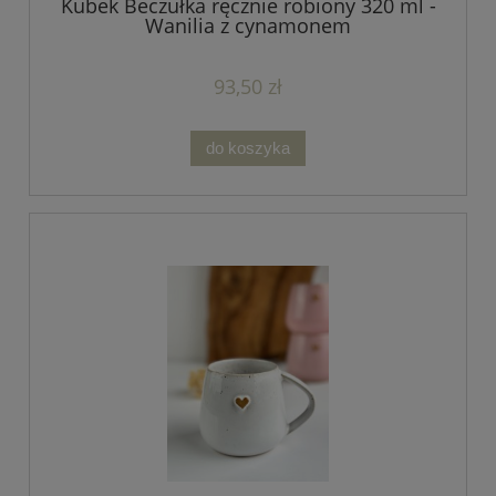
Kubek Beczułka ręcznie robiony 320 ml -
Wanilia z cynamonem
93,50 zł
do koszyka