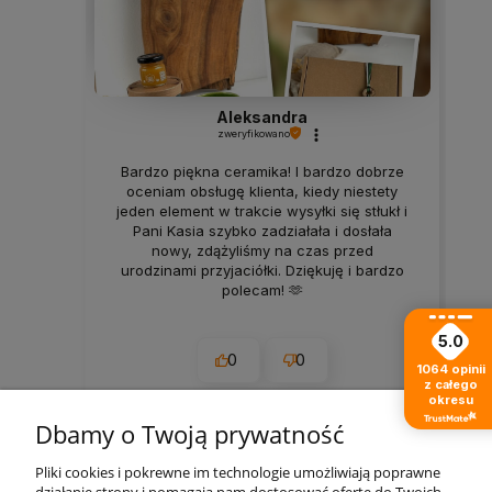
Aleksandra
zweryfikowano
Bardzo piękna ceramika! I bardzo dobrze
oceniam obsługę klienta, kiedy niestety
jeden element w trakcie wysyłki się stłukł i
Pani Kasia szybko zadziałała i dosłała
nowy, zdążyliśmy na czas przed
urodzinami przyjaciółki. Dziękuję i bardzo
polecam! 🫶
5.0
0
0
1064
opinii
z całego
okresu
2026-06-22
Dbamy o Twoją prywatność
Pliki cookies i pokrewne im technologie umożliwiają poprawne
zebranych i zweryfikowanych przez