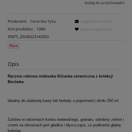
dodaj do przechowalni
Producent:
Ceramika Tyka
zapytaj o produkt
Kod produktu:
136D-
poleć znajomemu
95875_20240223142053
Opis
Ręcznie robiona niebieska filiżanka ceramiczna z kolekcji
Borówka
.
Idealny do ulubionej kawy lub herbaty o pojemności około 250 ml.
Szkliwo w odcieniach koloru niebieskiego, granatu, odrobiny zieleni i
czerni na obrzeżach jest gładkie i błyszczące, co podkreśla głębię
kolorów.