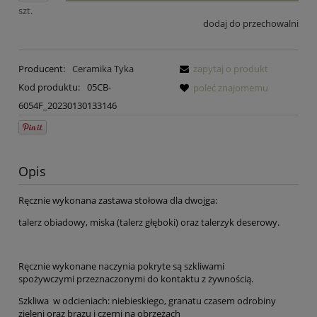
szt.
dodaj do przechowalni
Producent:
Ceramika Tyka
zapytaj o produkt
Kod produktu:
05CB-
poleć znajomemu
6054F_20230130133146
Opis
Ręcznie wykonana zastawa stołowa dla dwojga:
talerz obiadowy, miska (talerz głęboki) oraz talerzyk deserowy.
Ręcznie wykonane naczynia pokryte są szkliwami
spożywczymi przeznaczonymi do kontaktu z żywnością.
Szkliwa w odcieniach: niebieskiego, granatu czasem odrobiny
zieleni oraz brązu i czerni na obrzeżach