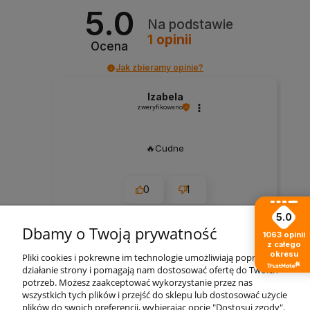
5.0
Na podstawie
1
opinii
Ocena
Jak zbieramy opinie?
Izabela
zweryfikowano
🔥Cudne
0
1
5.0
2024-04-22
Dbamy o Twoją prywatność
1063
opinii
z całego
okresu
Pliki cookies i pokrewne im technologie umożliwiają poprawne
zebranych i zweryfikowanych przez
działanie strony i pomagają nam dostosować ofertę do Twoich
potrzeb. Możesz zaakceptować wykorzystanie przez nas
wszystkich tych plików i przejść do sklepu lub dostosować użycie
plików do swoich preferencji, wybierając opcję "Dostosuj zgody".