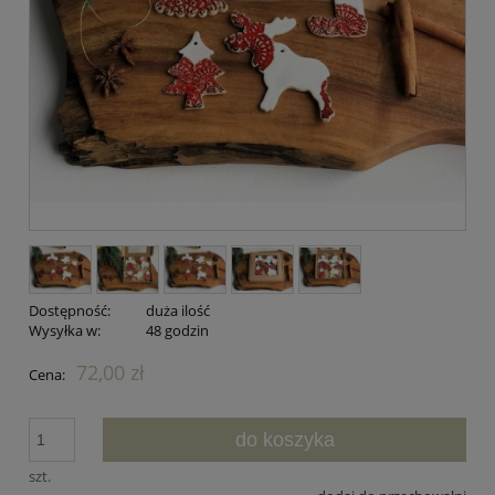
Dostępność:
duża ilość
Wysyłka w:
48 godzin
72,00 zł
Cena:
do koszyka
szt.