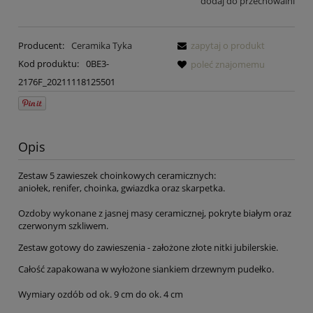
dodaj do przechowalni
Producent:
Ceramika Tyka
zapytaj o produkt
Kod produktu:
0BE3-
poleć znajomemu
2176F_20211118125501
Opis
Zestaw 5 zawieszek choinkowych ceramicznych:
aniołek, renifer, choinka, gwiazdka oraz skarpetka.
Ozdoby wykonane z jasnej masy ceramicznej, pokryte białym oraz
czerwonym szkliwem.
Zestaw gotowy do zawieszenia - założone złote nitki jubilerskie.
Całość zapakowana w wyłożone siankiem drzewnym pudełko.
Wymiary ozdób od ok. 9 cm do ok. 4 cm