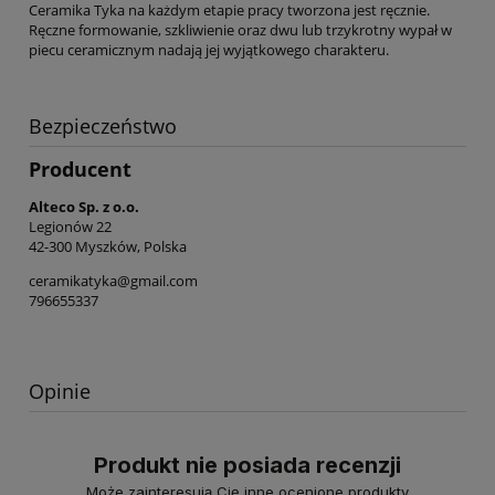
Ceramika Tyka na każdym etapie pracy tworzona jest ręcznie.
Ręczne formowanie, szkliwienie oraz dwu lub trzykrotny wypał w
piecu ceramicznym nadają jej wyjątkowego charakteru.
Bezpieczeństwo
Producent
Alteco Sp. z o.o.
Legionów 22
42-300 Myszków, Polska
ceramikatyka@gmail.com
796655337
Opinie
Produkt nie posiada recenzji
Może zainteresują Cię inne ocenione produkty