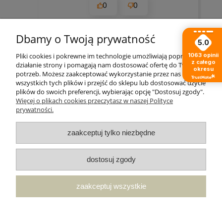
0
0
2026-05-25
Dbamy o Twoją prywatność
5.0
1063
opinii
Pliki cookies i pokrewne im technologie umożliwiają poprawne
zebranych i zweryfikowanych przez
z całego
działanie strony i pomagają nam dostosować ofertę do Twoich
okresu
potrzeb. Możesz zaakceptować wykorzystanie przez nas
wszystkich tych plików i przejść do sklepu lub dostosować użycie
plików do swoich preferencji, wybierając opcję "Dostosuj zgody".
Moje konto
Więcej o plikach cookies przeczytasz w naszej Polityce
prywatności.
Płatności i dostawa
zaakceptuj tylko niezbędne
Pomoc
dostosuj zgody
Informacje
zaakceptuj wszystkie
O nas